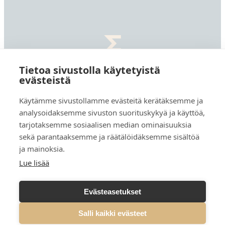
Summa
Tietoa sivustolla käytetyistä
Defence,
evästeistä
etusivu
Summa Defence Oyj/Plc
Käytämme sivustollamme evästeitä kerätäksemme ja
Mäkelänkatu 87
analysoidaksemme sivuston suorituskykyä ja käyttöä,
00610 Helsinki, Finland
tarjotaksemme sosiaalisen median ominaisuuksia
sekä parantaaksemme ja räätälöidäksemme sisältöä
ja mainoksia.
Lue lisää
Tietosuojaseloste
Evästeasetukset
Evästeasetukset
Salli kaikki evästeet