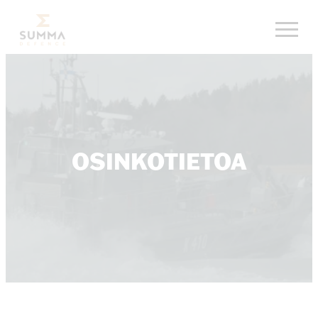
Siirry
Summa Defence, etusivu
suoraan
sisältöön
OSINKOTIETOA