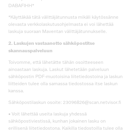
DABAFIHH*
*Käyttäkää tätä välittäjätunnusta mikäli käytössänne
olevasta verkkolaskutusohjelmasta ei voi lähettää
laskuja suoraan Maventan välittäjätunnukselle.
2. Laskujen vastaanotto sähköpostitse
skannauspalveluun
Toivomme, että lähetätte tähän osoitteeseen
ainoastaan laskuja. Laskut lähetetään palveluun
sähköpostin PDF-muotoisina liitetiedostoina ja laskun
liitteiden tulee olla samassa tiedostossa itse laskun
kanssa.
Sähköpostilaskun osoite: 23096826@scan.netvisor.fi
• Voit lähettää useita laskuja yhdessä
sähköpostiviestissä, kunhan jokainen lasku on
erillisenä liitetiedostona. Kaikilla tiedostoilla tulee olla