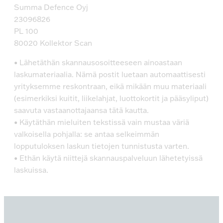
Summa Defence Oyj
23096826
PL 100
80020 Kollektor Scan
• Lähetäthän skannausosoitteeseen ainoastaan
laskumateriaalia. Nämä postit luetaan automaattisesti
yrityksemme reskontraan, eikä mikään muu materiaali
(esimerkiksi kuitit, liikelahjat, luottokortit ja pääsyliput)
saavuta vastaanottajaansa tätä kautta.
• Käytäthän mieluiten tekstissä vain mustaa väriä
valkoisella pohjalla: se antaa selkeimmän
lopputuloksen laskun tietojen tunnistusta varten.
• Ethän käytä niittejä skannauspalveluun lähetetyissä
laskuissa.