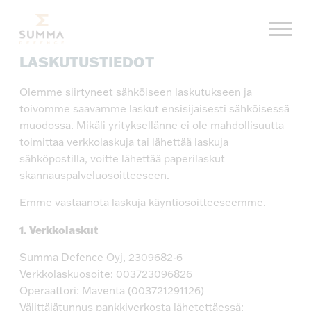
Siirry
Summa Defence, etusivu
suoraan
sisältöön
LASKUTUSTIEDOT
Olemme siirtyneet sähköiseen laskutukseen ja
toivomme saavamme laskut ensisijaisesti sähköisessä
muodossa. Mikäli yrityksellänne ei ole mahdollisuutta
toimittaa verkkolaskuja tai lähettää laskuja
sähköpostilla, voitte lähettää paperilaskut
skannauspalveluosoitteeseen.
Emme vastaanota laskuja käyntiosoitteeseemme.
1. Verkkolaskut
Summa Defence Oyj, 2309682-6
Verkkolaskuosoite: 003723096826
Operaattori: Maventa (003721291126)
Välittäjätunnus pankkiverkosta lähetettäessä: