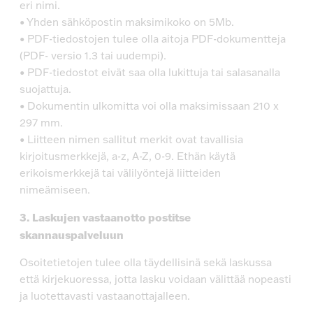
eri nimi.
• Yhden sähköpostin maksimikoko on 5Mb.
• PDF-tiedostojen tulee olla aitoja PDF-dokumentteja
(PDF- versio 1.3 tai uudempi).
• PDF-tiedostot eivät saa olla lukittuja tai salasanalla
suojattuja.
• Dokumentin ulkomitta voi olla maksimissaan 210 x
297 mm.
• Liitteen nimen sallitut merkit ovat tavallisia
kirjoitusmerkkejä, a-z, A-Z, 0-9. Ethän käytä
erikoismerkkejä tai välilyöntejä liitteiden
nimeämiseen.
3. Laskujen vastaanotto postitse
skannauspalveluun
Osoitetietojen tulee olla täydellisinä sekä laskussa
että kirjekuoressa, jotta lasku voidaan välittää nopeasti
ja luotettavasti vastaanottajalleen.