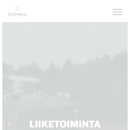
Siirry
Summa Defence, etusivu
suoraan
sisältöön
LIIKETOIMINTA