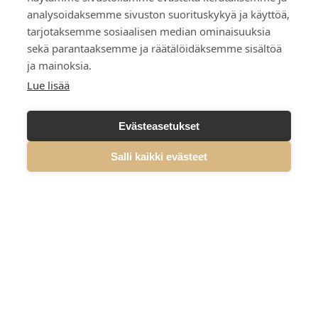
Droonien valmistus
analysoidaksemme sivuston suorituskykyä ja käyttöä,
Uusiutuva energia
tarjotaksemme sosiaalisen median ominaisuuksia
sekä parantaaksemme ja räätälöidäksemme sisältöä
ja mainoksia.
Lue lisää
LISÄTIETOJA TUOTTEISTA
Evästeasetukset
Salli kaikki evästeet
Summa
Defence,
etusivu
Summa Defence Oyj/Plc
Mäkelänkatu 87
00610 Helsinki, Finland