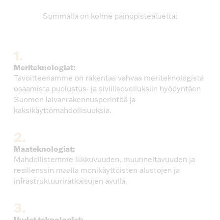
Summalla on kolme painopistealuetta:
Meriteknologiat:
Tavoitteenamme on rakentaa vahvaa meriteknologista
osaamista puolustus- ja siviilisovelluksiin hyödyntäen
Suomen laivanrakennusperintöä ja
kaksikäyttömahdollisuuksia.
Maateknologiat:
Mahdollistemme liikkuvuuden, muunneltavuuden ja
resilienssin maalla monikäyttöisten alustojen ja
infrastruktuuriratkaisujen avulla.
Uudet teknologiat: