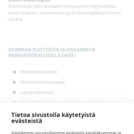
Summa on tulevaisuuden innovaattori digitaalisen
puolustuksen, autonomian ja tiedustelujärjestelmien
saralla.
SUMMAN TUOTTEITA JA OSAAMISTA
PAINOPISTEALUEILLA OVAT:
Monitoimikoneet
Monitoimiruoppaajat
Laivanrakennus
Siirrettävien tilojen valmistus, myynti ja
vuokraus
Tietoa sivustolla käytetyistä
evästeistä
XR-teknologia
Käytämme sivustollamme evästeitä kerätäksemme ja